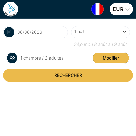
EUR
Séjour du
8 août
au
9 août
1 chambre / 2 adultes
Modifier