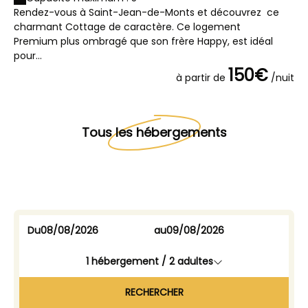
Rendez-vous à Saint-Jean-de-Monts et découvrez ce
Re
charmant Cottage de caractère. Ce logement
ch
Premium plus ombragé que son frère Happy, est idéal
Pr
pour...
vot
150€
à partir de
/nuit
Tous les hébergements
Du
au
1
hébergement /
2
adultes
RECHERCHER