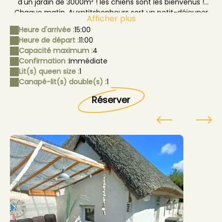
d'un jardin de 3000m² ! les chiens sont les bienvenus !
Chaque matin, Auxptitsbonheurs sert un petit-déjeuner
Afficher plus
continental très apprécié des hôtes (payant en option)
Heure d'arrivée :
15:00
Heure de départ :
11:00
Capacité maximum :
4
Confirmation :
Immédiate
Lit(s) queen size :
1
Canapé-lit(s) double(s) :
1
Réserver