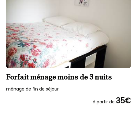
Forfait ménage moins de 3 nuits
F
ménage de fin de séjour
mé
35€
à partir de