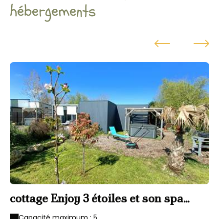
hébergements
cottage Enjoy 3 étoiles et son spa
C
privatif
p
Capacité maximum : 5