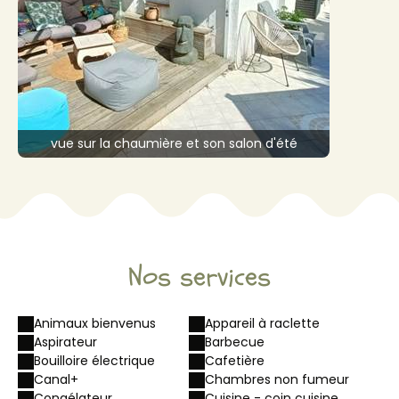
vue sur la chaumière et son salon d'été
Nos services
Animaux bienvenus
Appareil à raclette
Aspirateur
Barbecue
Bouilloire électrique
Cafetière
Canal+
Chambres non fumeur
Congélateur
Cuisine - coin cuisine